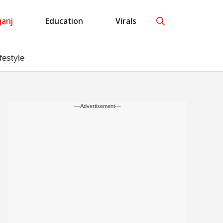
anj
Education
Virals
festyle
---Advertisement---