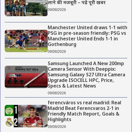
लाने की मजबूरी – पढ़े पूरी खबर
09/08/2026
Manchester United draws 1-1 with
PSG in pre-season friendly: PSG vs
Manchester United Ends 1-1 in
Gothenburg
09/08/2026
Samsung Launched A New 200mp
Camera Sensor With Deeppix:
Samsung Galaxy S27 Ultra Camera
Upgrade ISOCELL HPC, Price,
Specs & Latest News
09/08/2026
ferencváros vs real madrid: Real
Madrid Beat Ferencvaros 2-1 in
Friendly Match Report, Goals &
Highlights
09/08/2026