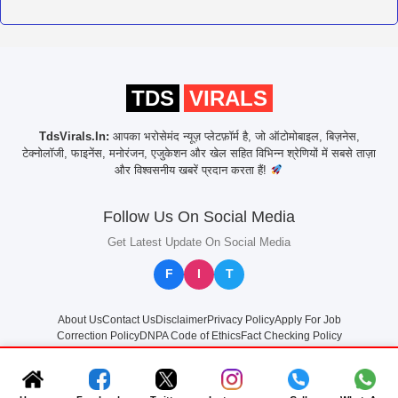
TDS
VIRALS
TdsVirals.In:
आपका भरोसेमंद न्यूज़ प्लेटफ़ॉर्म है, जो ऑटोमोबाइल, बिज़नेस,
टेक्नोलॉजी, फाइनेंस, मनोरंजन, एजुकेशन और खेल सहित विभिन्न श्रेणियों में सबसे ताज़ा
और विश्वसनीय खबरें प्रदान करता हैं!
Follow Us On Social Media
Get Latest Update On Social Media
F
I
T
About Us
Contact Us
Disclaimer
Privacy Policy
Apply For Job
Correction Policy
DNPA Code of Ethics
Fact Checking Policy
© 2025
TdsVirals.In
All rights reserved