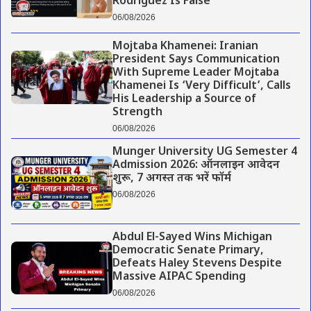
Rodriguez Is False
06/08/2026
Mojtaba Khamenei: Iranian
President Says Communication
With Supreme Leader Mojtaba
Khamenei Is ‘Very Difficult’, Calls
His Leadership a Source of
Strength
06/08/2026
Munger University UG Semester 4
Admission 2026: ऑनलाइन आवेदन
शुरू, 7 अगस्त तक भरें फॉर्म
06/08/2026
Abdul El-Sayed Wins Michigan
Democratic Senate Primary,
Defeats Haley Stevens Despite
Massive AIPAC Spending
06/08/2026