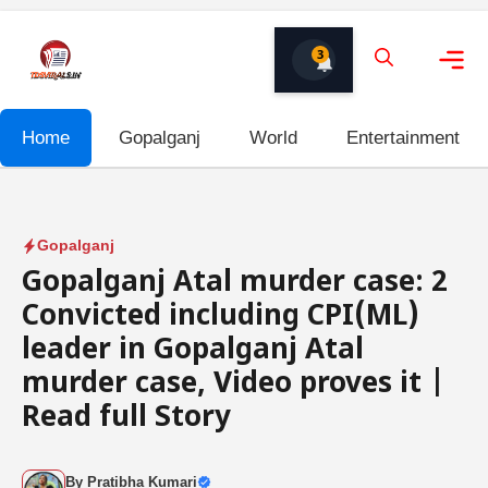
Skip
to
3
content
Me
Home
Gopalganj
World
Entertainment
Gopalganj
Gopalganj Atal murder case: 2
Convicted including CPI(ML)
leader in Gopalganj Atal
murder case, Video proves it |
Read full Story
By
Pratibha Kumari