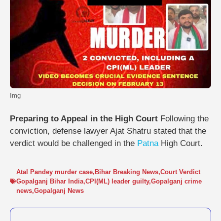
Img
Preparing to Appeal in the High Court
Following the
conviction, defense lawyer Ajat Shatru stated that the
verdict would be challenged in the
Patna
High Court.
Atal Pandey murder case
,
Bihar Breaking News
,
Court Verdict
Gopalganj Bihar India
,
CPI(ML) leader guilty
,
Gopalganj crime
news
,
Gopalganj News