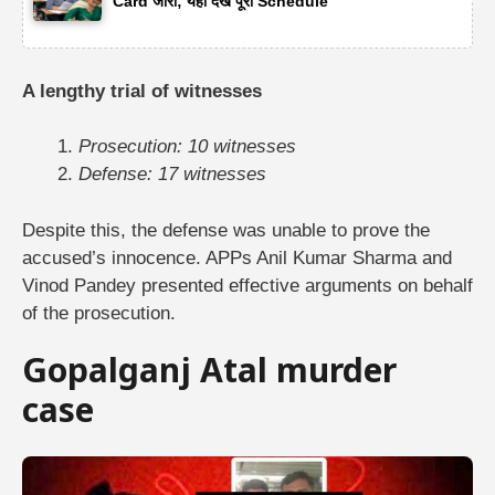
Card जारी; यहां देखें पूरा Schedule
A lengthy trial of witnesses
Prosecution: 10 witnesses
Defense: 17 witnesses
Despite this, the defense was unable to prove the
accused’s innocence. APPs Anil Kumar Sharma and
Vinod Pandey presented effective arguments on behalf
of the prosecution.
Gopalganj Atal murder
case