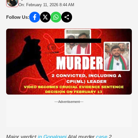
On: February 11, 2026 8:44 AM
Follow Us:
---Advertisement---
Major verdict
in
Gopalganj
Atal murder
case
2,