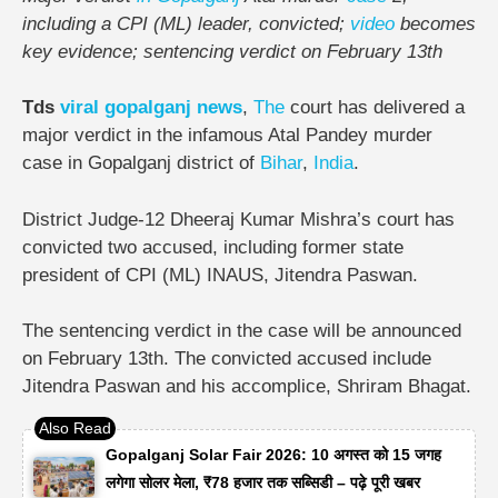
including a CPI (ML) leader, convicted;
video
becomes
key evidence; sentencing verdict on February 13th
Tds
viral
gopalganj news
,
The
court has delivered a
major verdict in the infamous Atal Pandey murder
case in Gopalganj district of
Bihar
,
India
.
District Judge-12 Dheeraj Kumar Mishra’s court has
convicted two accused, including former state
president of CPI (ML) INAUS, Jitendra Paswan.
The sentencing verdict in the case will be announced
on February 13th.
The convicted accused include
Jitendra Paswan and his accomplice, Shriram Bhagat.
Gopalganj Solar Fair 2026: 10 अगस्त को 15 जगह
लगेगा सोलर मेला, ₹78 हजार तक सब्सिडी – पढ़े पूरी खबर