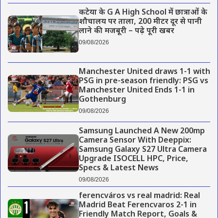
कटेया के G A High School में छात्राओं के
शौचालय पर ताला, 200 मीटर दूर से पानी
लाने की मजबूरी – पढ़े पूरी खबर
09/08/2026
Manchester United draws 1-1 with
PSG in pre-season friendly: PSG vs
Manchester United Ends 1-1 in
Gothenburg
09/08/2026
Samsung Launched A New 200mp
Camera Sensor With Deeppix:
Samsung Galaxy S27 Ultra Camera
Upgrade ISOCELL HPC, Price,
Specs & Latest News
09/08/2026
ferencváros vs real madrid: Real
Madrid Beat Ferencvaros 2-1 in
Friendly Match Report, Goals &