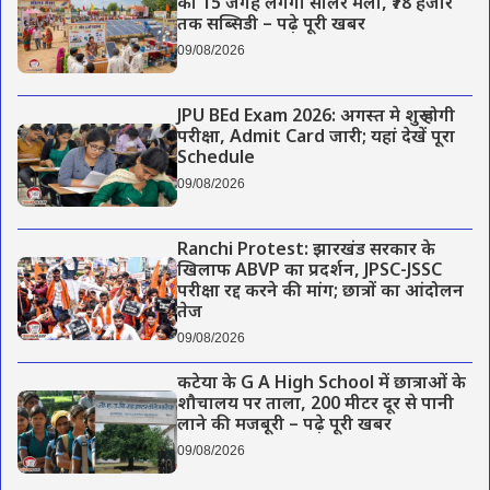
को 15 जगह लगेगा सोलर मेला, ₹78 हजार
तक सब्सिडी – पढ़े पूरी खबर
09/08/2026
JPU BEd Exam 2026: अगस्त मे शुरू होगी
परीक्षा, Admit Card जारी; यहां देखें पूरा
Schedule
09/08/2026
Ranchi Protest: झारखंड सरकार के
खिलाफ ABVP का प्रदर्शन, JPSC-JSSC
परीक्षा रद्द करने की मांग; छात्रों का आंदोलन
तेज
09/08/2026
कटेया के G A High School में छात्राओं के
शौचालय पर ताला, 200 मीटर दूर से पानी
लाने की मजबूरी – पढ़े पूरी खबर
09/08/2026