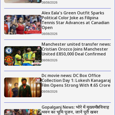
08/08/2026
Alex Eala’s Green Outfit Sparks
Political Color Joke as Filipina
Tennis Star Advances at Canadian
Open
08/08/2026
Manchester united transfer news:
Cristian Orozco Joins Manchester
United £850,000 Deal Confirmed
08/08/2026
Dc movie news: DC Box Office
Collection Day 1: Lokesh Kanagaraj
Film Opens Strong With ₹1.65 Crore
08/08/2026
Gopalganj News: भोरे में मुख्यमंत्री विवाह
भवन का भूमि पूजन, जानें पूरी खबर