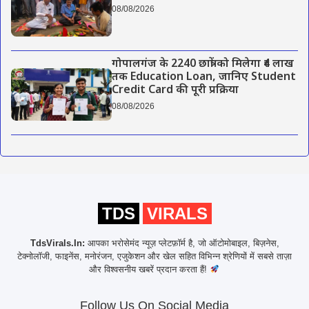
08/08/2026
गोपालगंज के 2240 छात्रों को मिलेगा ₹4 लाख
तक Education Loan, जानिए Student
Credit Card की पूरी प्रक्रिया
08/08/2026
TDS
VIRALS
TdsVirals.In:
आपका भरोसेमंद न्यूज़ प्लेटफ़ॉर्म है, जो ऑटोमोबाइल, बिज़नेस,
टेक्नोलॉजी, फाइनेंस, मनोरंजन, एजुकेशन और खेल सहित विभिन्न श्रेणियों में सबसे ताज़ा
और विश्वसनीय खबरें प्रदान करता हैं!
Follow Us On Social Media