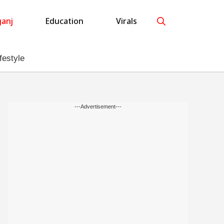
anj
Education
Virals
festyle
---Advertisement---