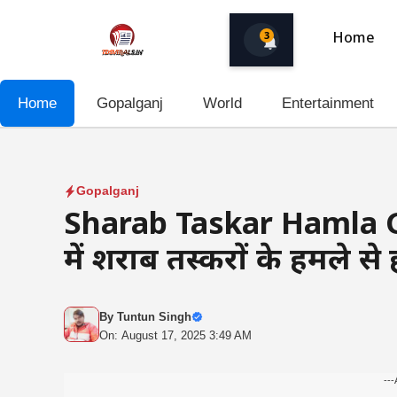
Skip
to
3
Home
content
Home
Gopalganj
World
Entertainment
Gopalganj
Sharab Taskar Hamla Gopa
में शराब तस्करों के हमले स
By
Tuntun Singh
On: August 17, 2025 3:49 AM
---