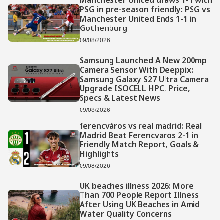
Manchester United draws 1-1 with
PSG in pre-season friendly: PSG vs
Manchester United Ends 1-1 in
Gothenburg
09/08/2026
Samsung Launched A New 200mp
Camera Sensor With Deeppix:
Samsung Galaxy S27 Ultra Camera
Upgrade ISOCELL HPC, Price,
Specs & Latest News
09/08/2026
ferencváros vs real madrid: Real
Madrid Beat Ferencvaros 2-1 in
Friendly Match Report, Goals &
Highlights
09/08/2026
UK beaches illness 2026: More
Than 700 People Report Illness
After Using UK Beaches in Amid
Water Quality Concerns