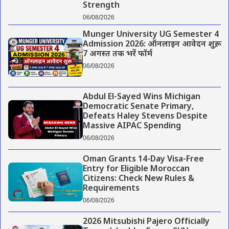
Strength
06/08/2026
Munger University UG Semester 4
Admission 2026: ऑनलाइन आवेदन शुरू,
7 अगस्त तक भरें फॉर्म
06/08/2026
Abdul El-Sayed Wins Michigan
Democratic Senate Primary,
Defeats Haley Stevens Despite
Massive AIPAC Spending
06/08/2026
Oman Grants 14-Day Visa-Free
Entry for Eligible Moroccan
Citizens: Check New Rules &
Requirements
06/08/2026
2026 Mitsubishi Pajero Officially