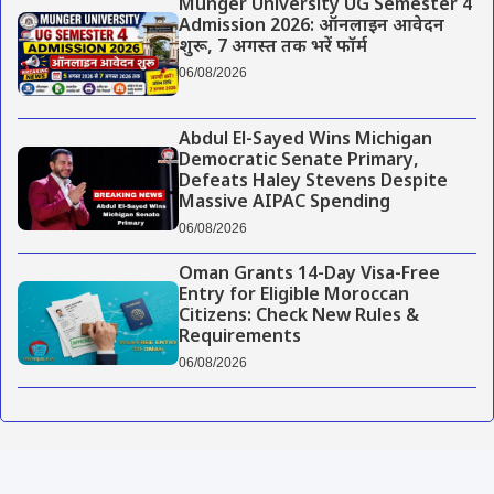
Munger University UG Semester 4
Admission 2026: ऑनलाइन आवेदन
शुरू, 7 अगस्त तक भरें फॉर्म
06/08/2026
Abdul El-Sayed Wins Michigan
Democratic Senate Primary,
Defeats Haley Stevens Despite
Massive AIPAC Spending
06/08/2026
Oman Grants 14-Day Visa-Free
Entry for Eligible Moroccan
Citizens: Check New Rules &
Requirements
06/08/2026