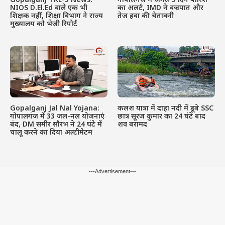
Gopalganj TRE-3 News:
गोपालगंज में अगले 5 दिन बारिश
NIOS D.El.Ed वाले एक भी
का अलर्ट, IMD ने वज्रपात और
शिक्षक नहीं, शिक्षा विभाग ने राज्य
तेज हवा की चेतावनी
मुख्यालय को भेजी रिपोर्ट
Gopalganj Jal Nal Yojana:
कलश यात्रा में दाहा नदी में डूबे SSC
गोपालगंज में 33 जल-नल योजनाएं
छात्र सूरज कुमार का 24 घंटे बाद
बंद, DM समीर सौरभ ने 24 घंटे में
शव बरामद
चालू करने का दिया अल्टीमेटम
---Advertisement---