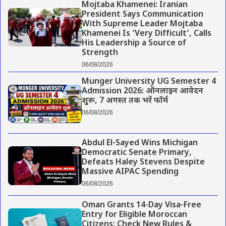
Mojtaba Khamenei: Iranian
President Says Communication
With Supreme Leader Mojtaba
Khamenei Is ‘Very Difficult’, Calls
His Leadership a Source of
Strength
06/08/2026
Munger University UG Semester 4
Admission 2026: ऑनलाइन आवेदन
शुरू, 7 अगस्त तक भरें फॉर्म
06/08/2026
Abdul El-Sayed Wins Michigan
Democratic Senate Primary,
Defeats Haley Stevens Despite
Massive AIPAC Spending
06/08/2026
Oman Grants 14-Day Visa-Free
Entry for Eligible Moroccan
Citizens: Check New Rules &