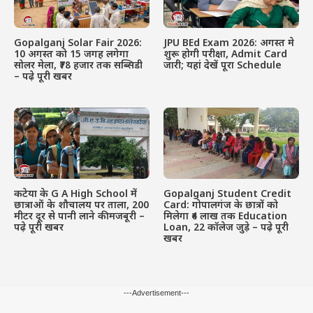
Gopalganj Solar Fair 2026:
JPU BEd Exam 2026: अगस्त मे
10 अगस्त को 15 जगह लगेगा
शुरू होगी परीक्षा, Admit Card
सोलर मेला, ₹78 हजार तक सब्सिडी
जारी; यहां देखें पूरा Schedule
– पढ़े पूरी खबर
कटेया के G A High School में
Gopalganj Student Credit
छात्राओं के शौचालय पर ताला, 200
Card: गोपालगंज के छात्रों को
मीटर दूर से पानी लाने की मजबूरी –
मिलेगा ₹4 लाख तक Education
पढ़े पूरी खबर
Loan, 22 कॉलेज जुड़े – पढ़े पूरी
खबर
---Advertisement---