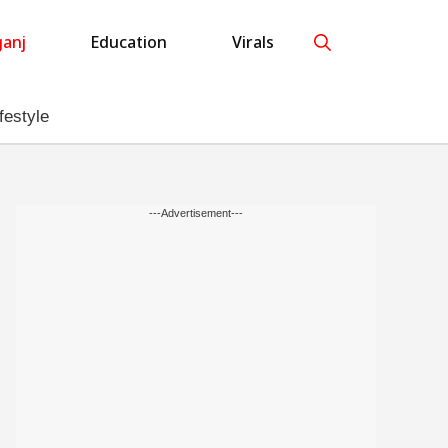
anj
Education
Virals
festyle
---Advertisement---