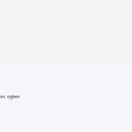
रंजन, एजुकेशन