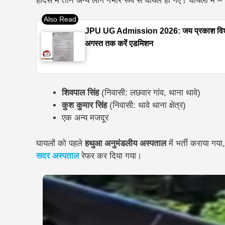
हादसे में तीन अन्य लोग गंभीर रूप से घायल हो गए। घायलों में –
JPU UG Admission 2026: जय प्रकाश विश्वविद्
अगस्त तक करें एडमिशन
शिवपाल सिंह
(निवासी: लछवार गांव, थाना थावे)
कुश कुमार सिंह
(निवासी: थावे थाना क्षेत्र)
एक अन्य मजदूर
घायलों को पहले
हथुआ अनुमंडलीय अस्पताल
में भर्ती कराया गय
सदर अस्पताल
रेफर कर दिया गया।