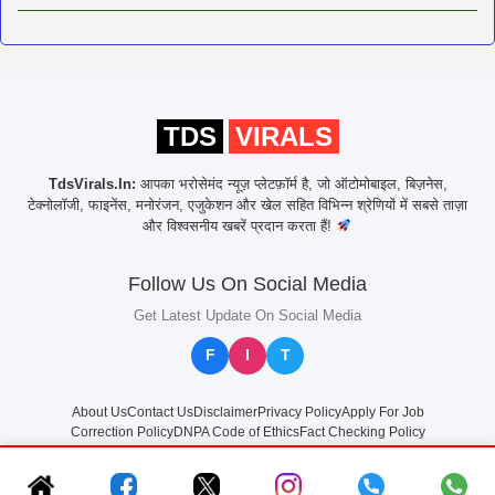
TDS
VIRALS
TdsVirals.In:
आपका भरोसेमंद न्यूज़ प्लेटफ़ॉर्म है, जो ऑटोमोबाइल, बिज़नेस,
टेक्नोलॉजी, फाइनेंस, मनोरंजन, एजुकेशन और खेल सहित विभिन्न श्रेणियों में सबसे ताज़ा
और विश्वसनीय खबरें प्रदान करता हैं!
Follow Us On Social Media
Get Latest Update On Social Media
F
I
T
About Us
Contact Us
Disclaimer
Privacy Policy
Apply For Job
Correction Policy
DNPA Code of Ethics
Fact Checking Policy
© 2025
TdsVirals.In
All rights reserved