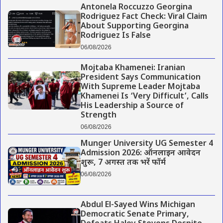
Antonela Roccuzzo Georgina
Rodriguez Fact Check: Viral Claim
About Supporting Georgina
Rodriguez Is False
06/08/2026
Mojtaba Khamenei: Iranian
President Says Communication
With Supreme Leader Mojtaba
Khamenei Is ‘Very Difficult’, Calls
His Leadership a Source of
Strength
06/08/2026
Munger University UG Semester 4
Admission 2026: ऑनलाइन आवेदन
शुरू, 7 अगस्त तक भरें फॉर्म
06/08/2026
Abdul El-Sayed Wins Michigan
Democratic Senate Primary,