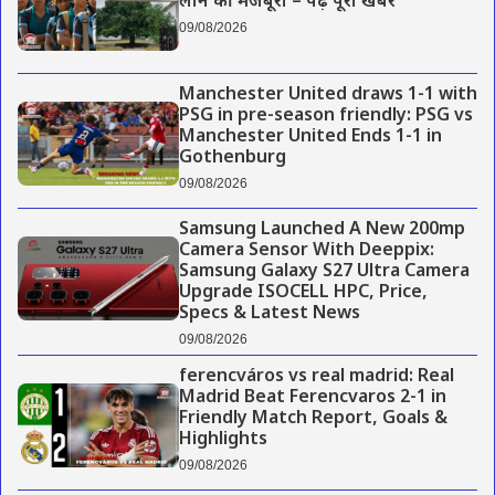
लाने की मजबूरी – पढ़े पूरी खबर
09/08/2026
Manchester United draws 1-1 with
PSG in pre-season friendly: PSG vs
Manchester United Ends 1-1 in
Gothenburg
09/08/2026
Samsung Launched A New 200mp
Camera Sensor With Deeppix:
Samsung Galaxy S27 Ultra Camera
Upgrade ISOCELL HPC, Price,
Specs & Latest News
09/08/2026
ferencváros vs real madrid: Real
Madrid Beat Ferencvaros 2-1 in
Friendly Match Report, Goals &
Highlights
09/08/2026