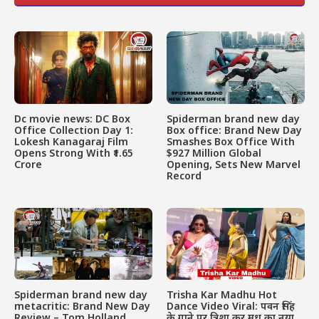
Dc movie news: DC Box
Spiderman brand new day
Office Collection Day 1:
Box office: Brand New Day
Lokesh Kanagaraj Film
Smashes Box Office With
Opens Strong With ₹1.65
$927 Million Global
Crore
Opening, Sets New Marvel
Record
Spiderman brand new day
Trisha Kar Madhu Hot
metacritic: Brand New Day
Dance Video Viral: पवन सिंह
Review – Tom Holland
के गाने पर त्रिशा कर मधु का नया