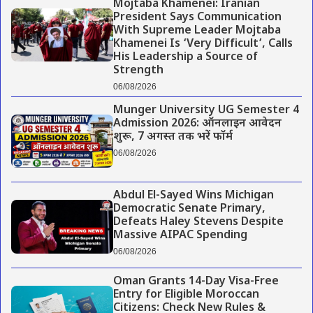
Mojtaba Khamenei: Iranian
President Says Communication
With Supreme Leader Mojtaba
Khamenei Is ‘Very Difficult’, Calls
His Leadership a Source of
Strength
06/08/2026
Munger University UG Semester 4
Admission 2026: ऑनलाइन आवेदन
शुरू, 7 अगस्त तक भरें फॉर्म
06/08/2026
Abdul El-Sayed Wins Michigan
Democratic Senate Primary,
Defeats Haley Stevens Despite
Massive AIPAC Spending
06/08/2026
Oman Grants 14-Day Visa-Free
Entry for Eligible Moroccan
Citizens: Check New Rules &