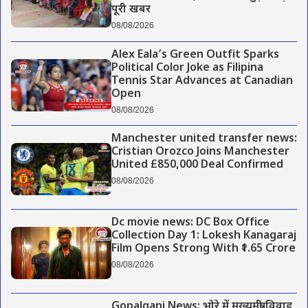
पूरी खबर
08/08/2026
Alex Eala’s Green Outfit Sparks
Political Color Joke as Filipina
Tennis Star Advances at Canadian
Open
08/08/2026
Manchester united transfer news:
Cristian Orozco Joins Manchester
United £850,000 Deal Confirmed
08/08/2026
Dc movie news: DC Box Office
Collection Day 1: Lokesh Kanagaraj
Film Opens Strong With ₹1.65 Crore
08/08/2026
Gopalganj News: भोरे में मुख्यमंत्री विवाह