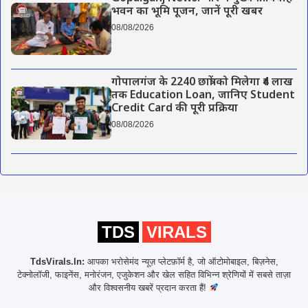
भवन का भूमि पूजन, जानें पूरी खबर
08/08/2026
गोपालगंज के 2240 छात्रों को मिलेगा ₹4 लाख
तक Education Loan, जानिए Student
Credit Card की पूरी प्रक्रिया
08/08/2026
TDS
VIRALS
TdsVirals.In:
आपका भरोसेमंद न्यूज़ प्लेटफ़ॉर्म है, जो ऑटोमोबाइल, बिज़नेस,
टेक्नोलॉजी, फाइनेंस, मनोरंजन, एजुकेशन और खेल सहित विभिन्न श्रेणियों में सबसे ताज़ा
और विश्वसनीय खबरें प्रदान करता हैं!