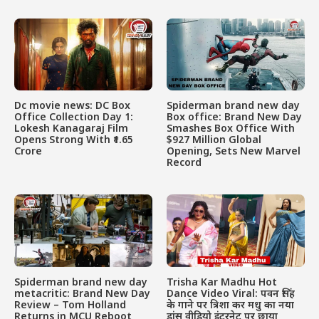
Dc movie news: DC Box
Spiderman brand new day
Office Collection Day 1:
Box office: Brand New Day
Lokesh Kanagaraj Film
Smashes Box Office With
Opens Strong With ₹1.65
$927 Million Global
Crore
Opening, Sets New Marvel
Record
Spiderman brand new day
Trisha Kar Madhu Hot
metacritic: Brand New Day
Dance Video Viral: पवन सिंह
Review – Tom Holland
के गाने पर त्रिशा कर मधु का नया
Returns in MCU Reboot
डांस वीडियो इंटरनेट पर छाया