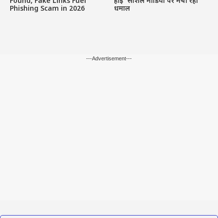
Found, Fake Links Fuel
होई’ सोशल मीडिया पर मचा रहा
Phishing Scam in 2026
धमाल
---Advertisement---