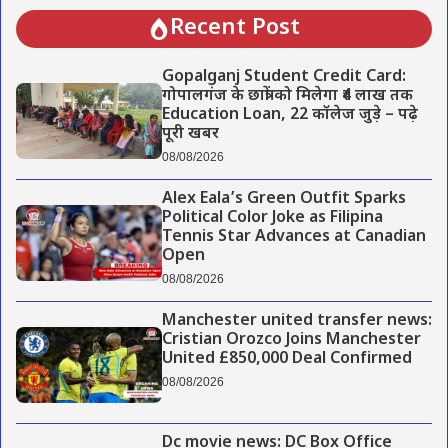
Recent Post
Gopalganj Student Credit Card:
गोपालगंज के छात्रों को मिलेगा ₹4 लाख तक
Education Loan, 22 कॉलेज जुड़े – पढ़े
पूरी खबर
08/08/2026
Alex Eala’s Green Outfit Sparks
Political Color Joke as Filipina
Tennis Star Advances at Canadian
Open
08/08/2026
Manchester united transfer news:
Cristian Orozco Joins Manchester
United £850,000 Deal Confirmed
08/08/2026
Dc movie news: DC Box Office