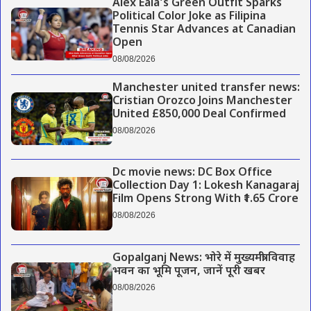
Alex Eala’s Green Outfit Sparks
Political Color Joke as Filipina
Tennis Star Advances at Canadian
Open
08/08/2026
Manchester united transfer news:
Cristian Orozco Joins Manchester
United £850,000 Deal Confirmed
08/08/2026
Dc movie news: DC Box Office
Collection Day 1: Lokesh Kanagaraj
Film Opens Strong With ₹1.65 Crore
08/08/2026
Gopalganj News: भोरे में मुख्यमंत्री विवाह
भवन का भूमि पूजन, जानें पूरी खबर
08/08/2026