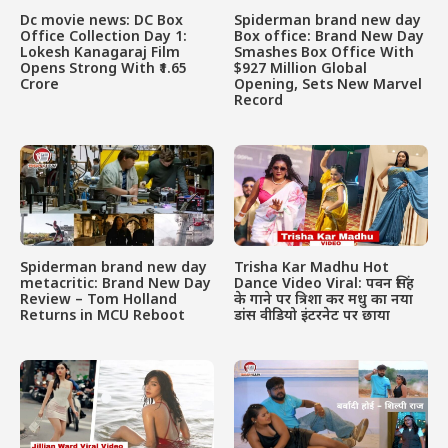
Dc movie news: DC Box
Spiderman brand new day
Office Collection Day 1:
Box office: Brand New Day
Lokesh Kanagaraj Film
Smashes Box Office With
Opens Strong With ₹1.65
$927 Million Global
Crore
Opening, Sets New Marvel
Record
Spiderman brand new day
Trisha Kar Madhu Hot
metacritic: Brand New Day
Dance Video Viral: पवन सिंह
Review – Tom Holland
के गाने पर त्रिशा कर मधु का नया
Returns in MCU Reboot
डांस वीडियो इंटरनेट पर छाया