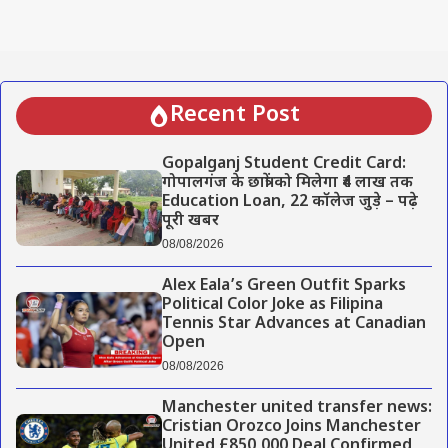
Recent Post
Gopalganj Student Credit Card:
गोपालगंज के छात्रों को मिलेगा ₹4 लाख तक
Education Loan, 22 कॉलेज जुड़े – पढ़े
पूरी खबर
08/08/2026
Alex Eala’s Green Outfit Sparks
Political Color Joke as Filipina
Tennis Star Advances at Canadian
Open
08/08/2026
Manchester united transfer news:
Cristian Orozco Joins Manchester
United £850,000 Deal Confirmed