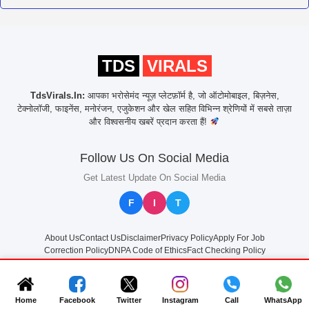
TDS
VIRALS
TdsVirals.In:
आपका भरोसेमंद न्यूज़ प्लेटफ़ॉर्म है, जो ऑटोमोबाइल, बिज़नेस,
टेक्नोलॉजी, फाइनेंस, मनोरंजन, एजुकेशन और खेल सहित विभिन्न श्रेणियों में सबसे ताज़ा
और विश्वसनीय खबरें प्रदान करता हैं!
Follow Us On Social Media
Get Latest Update On Social Media
F
I
T
About Us
Contact Us
Disclaimer
Privacy Policy
Apply For Job
Correction Policy
DNPA Code of Ethics
Fact Checking Policy
© 2025
TdsVirals.In
All rights reserved
Home
Facebook
Twitter
Instagram
Call
WhatsApp