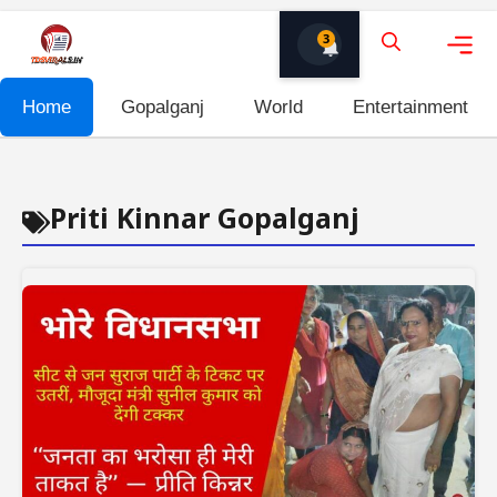
Skip
3
to
content
Me
Home
Gopalganj
World
Entertainment
Priti Kinnar Gopalganj