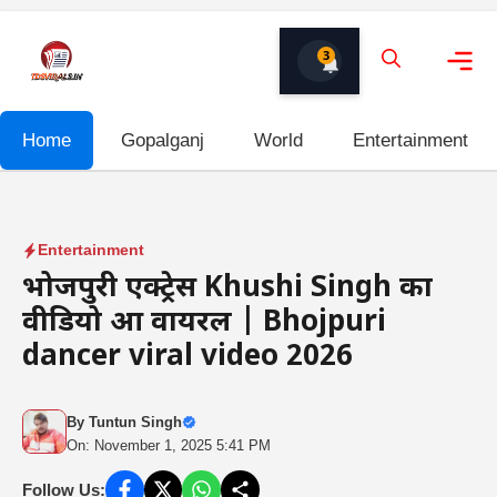
Skip
to
3
content
Me
Home
Gopalganj
World
Entertainment
Entertainment
भोजपुरी एक्ट्रेस Khushi Singh का
वीडियो हुआ वायरल | Bhojpuri
dancer viral video 2026
By
Tuntun Singh
On: November 1, 2025 5:41 PM
Follow Us: