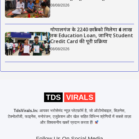
08/08/2026
गोपालगंज के 2240 छात्रों को मिलेगा ₹4 लाख
तक Education Loan, जानिए Student
Credit Card की पूरी प्रक्रिया
08/08/2026
TDS
VIRALS
TdsVirals.In:
आपका भरोसेमंद न्यूज़ प्लेटफ़ॉर्म है, जो ऑटोमोबाइल, बिज़नेस,
टेक्नोलॉजी, फाइनेंस, मनोरंजन, एजुकेशन और खेल सहित विभिन्न श्रेणियों में सबसे ताज़ा
और विश्वसनीय खबरें प्रदान करता हैं!
Follow Us On Social Media