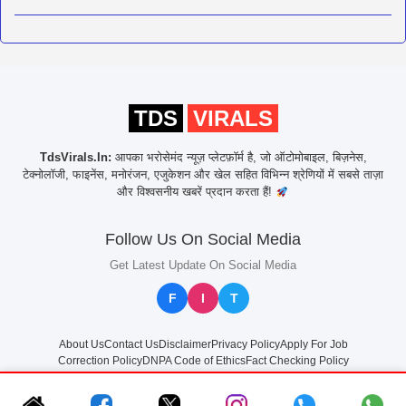
TDS
VIRALS
TdsVirals.In:
आपका भरोसेमंद न्यूज़ प्लेटफ़ॉर्म है, जो ऑटोमोबाइल, बिज़नेस,
टेक्नोलॉजी, फाइनेंस, मनोरंजन, एजुकेशन और खेल सहित विभिन्न श्रेणियों में सबसे ताज़ा
और विश्वसनीय खबरें प्रदान करता हैं!
Follow Us On Social Media
Get Latest Update On Social Media
F
I
T
About Us
Contact Us
Disclaimer
Privacy Policy
Apply For Job
Correction Policy
DNPA Code of Ethics
Fact Checking Policy
© 2025
TdsVirals.In
All rights reserved