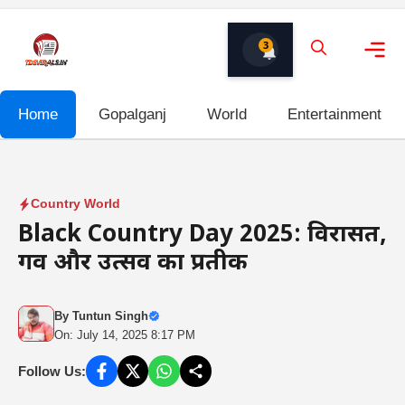
Skip
to
3
content
Me
Home
Gopalganj
World
Entertainment
Country World
Black Country Day 2025: विरासत,
गर्व और उत्सव का प्रतीक
By
Tuntun Singh
On: July 14, 2025 8:17 PM
Follow Us: