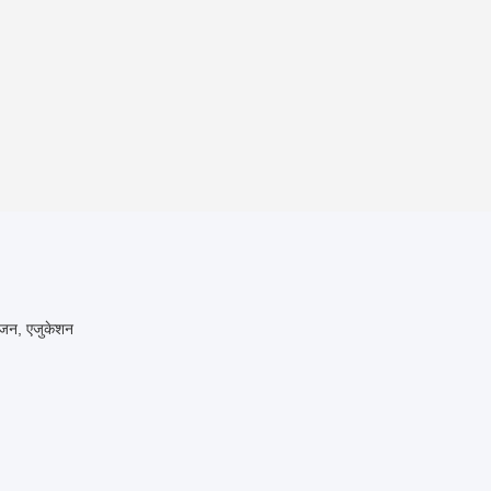
रंजन, एजुकेशन