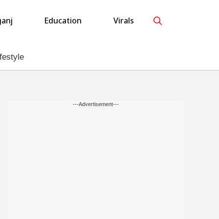
anj
Education
Virals
festyle
---Advertisement---