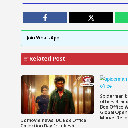
Join WhatsApp
Related Post
Spiderman b
office: Bra
Box Office W
Global Open
Marvel Reco
Dc movie news: DC Box Office
Collection Day 1: Lokesh