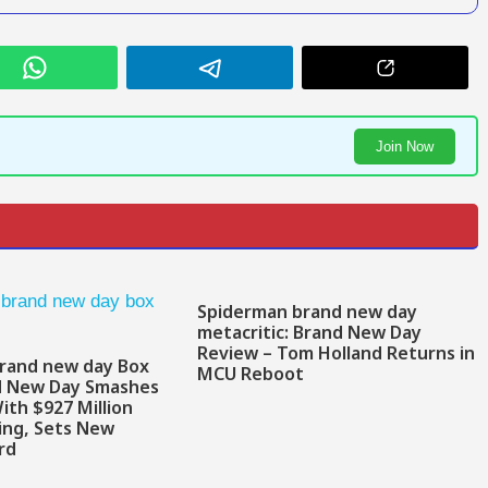
Join Now
Spiderman brand new day
metacritic: Brand New Day
Review – Tom Holland Returns in
rand new day Box
MCU Reboot
nd New Day Smashes
ith $927 Million
ing, Sets New
rd