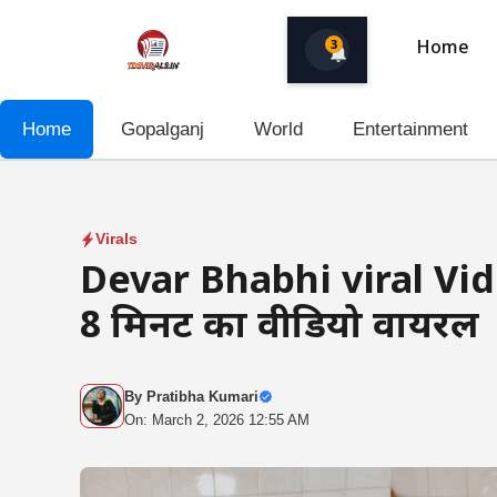
Skip
to
3
Home
content
Home
Gopalganj
World
Entertainment
Virals
Devar Bhabhi viral Vide
8 मिनट का वीडियो वायरल
By
Pratibha Kumari
On: March 2, 2026 12:55 AM