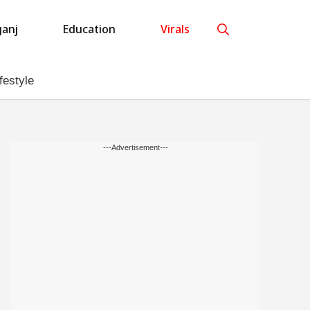
anj
Education
Virals
festyle
---Advertisement---