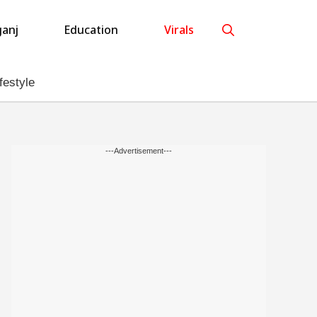
anj
Education
Virals
festyle
---Advertisement---