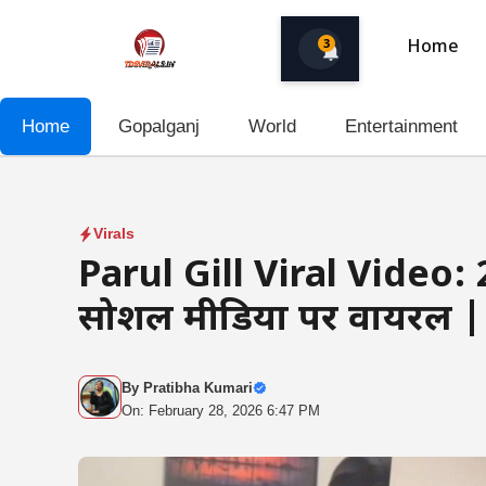
Skip
to
3
Home
content
Home
Gopalganj
World
Entertainment
Virals
Parul Gill Viral Video: 
सोशल मीडिया पर वायरल | ज
By
Pratibha Kumari
On: February 28, 2026 6:47 PM