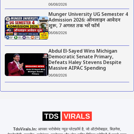
06/08/2026
Munger University UG Semester 4
Admission 2026: ऑनलाइन आवेदन
शुरू, 7 अगस्त तक भरें फॉर्म
06/08/2026
Abdul El-Sayed Wins Michigan
Democratic Senate Primary,
Defeats Haley Stevens Despite
Massive AIPAC Spending
06/08/2026
TDS
VIRALS
TdsVirals.In:
आपका भरोसेमंद न्यूज़ प्लेटफ़ॉर्म है, जो ऑटोमोबाइल, बिज़नेस,