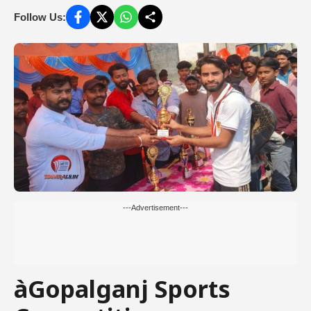
Follow Us:
---Advertisement---
àGopalganj Sports