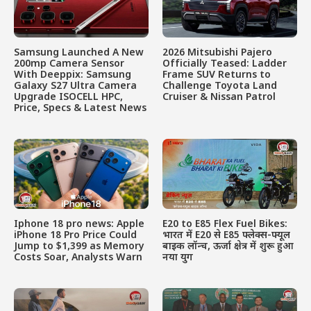
Samsung Launched A New
2026 Mitsubishi Pajero
200mp Camera Sensor
Officially Teased: Ladder
With Deeppix: Samsung
Frame SUV Returns to
Galaxy S27 Ultra Camera
Challenge Toyota Land
Upgrade ISOCELL HPC,
Cruiser & Nissan Patrol
Price, Specs & Latest News
Iphone 18 pro news: Apple
E20 to E85 Flex Fuel Bikes:
iPhone 18 Pro Price Could
भारत में E20 से E85 फ्लेक्स-फ्यूल
Jump to $1,399 as Memory
बाइक लॉन्च, ऊर्जा क्षेत्र में शुरू हुआ
Costs Soar, Analysts Warn
नया युग