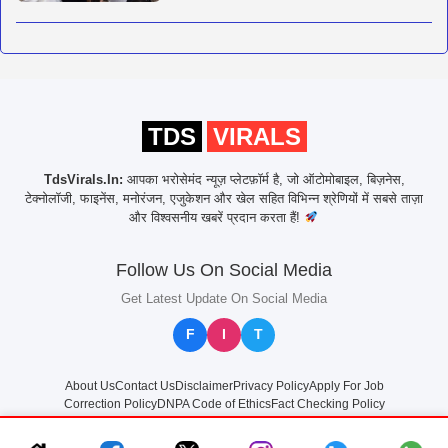
TDS
VIRALS
TdsVirals.In:
आपका भरोसेमंद न्यूज़ प्लेटफ़ॉर्म है, जो ऑटोमोबाइल, बिज़नेस,
टेक्नोलॉजी, फाइनेंस, मनोरंजन, एजुकेशन और खेल सहित विभिन्न श्रेणियों में सबसे ताज़ा
और विश्वसनीय खबरें प्रदान करता हैं!
Follow Us On Social Media
Get Latest Update On Social Media
F
I
T
About Us
Contact Us
Disclaimer
Privacy Policy
Apply For Job
Correction Policy
DNPA Code of Ethics
Fact Checking Policy
© 2025
TdsVirals.In
All rights reserved