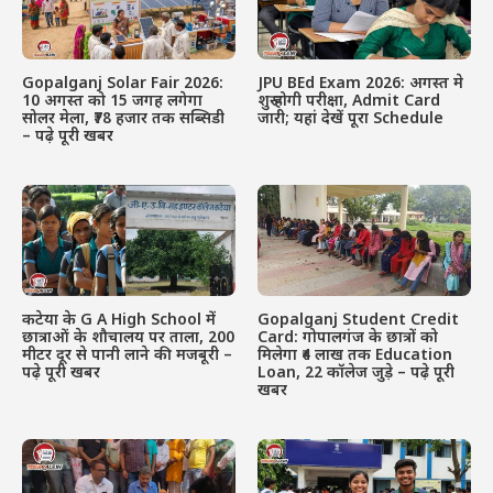
Gopalganj Solar Fair 2026:
JPU BEd Exam 2026: अगस्त मे
10 अगस्त को 15 जगह लगेगा
शुरू होगी परीक्षा, Admit Card
सोलर मेला, ₹78 हजार तक सब्सिडी
जारी; यहां देखें पूरा Schedule
– पढ़े पूरी खबर
कटेया के G A High School में
Gopalganj Student Credit
छात्राओं के शौचालय पर ताला, 200
Card: गोपालगंज के छात्रों को
मीटर दूर से पानी लाने की मजबूरी –
मिलेगा ₹4 लाख तक Education
पढ़े पूरी खबर
Loan, 22 कॉलेज जुड़े – पढ़े पूरी
खबर