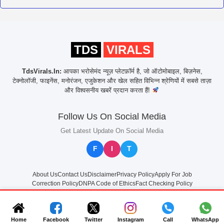
TDS
VIRALS
TdsVirals.In:
आपका भरोसेमंद न्यूज़ प्लेटफ़ॉर्म है, जो ऑटोमोबाइल, बिज़नेस,
टेक्नोलॉजी, फाइनेंस, मनोरंजन, एजुकेशन और खेल सहित विभिन्न श्रेणियों में सबसे ताज़ा
और विश्वसनीय खबरें प्रदान करता हैं!
Follow Us On Social Media
Get Latest Update On Social Media
F
I
T
About Us
Contact Us
Disclaimer
Privacy Policy
Apply For Job
Correction Policy
DNPA Code of Ethics
Fact Checking Policy
© 2025
TdsVirals.In
All rights reserved
Home
Facebook
Twitter
Instagram
Call
WhatsApp