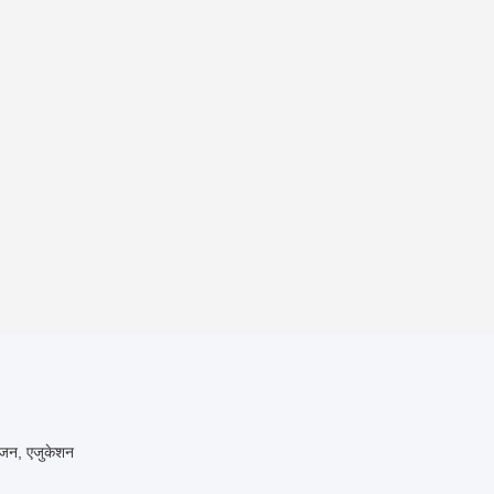
रंजन, एजुकेशन