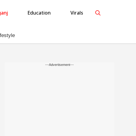
anj
Education
Virals
festyle
---Advertisement---