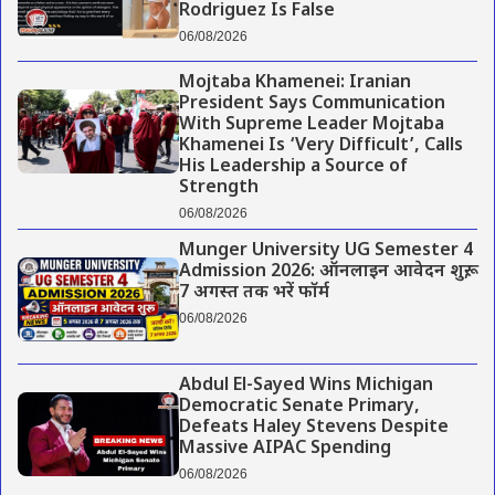
Rodriguez Is False
06/08/2026
Mojtaba Khamenei: Iranian
President Says Communication
With Supreme Leader Mojtaba
Khamenei Is ‘Very Difficult’, Calls
His Leadership a Source of
Strength
06/08/2026
Munger University UG Semester 4
Admission 2026: ऑनलाइन आवेदन शुरू,
7 अगस्त तक भरें फॉर्म
06/08/2026
Abdul El-Sayed Wins Michigan
Democratic Senate Primary,
Defeats Haley Stevens Despite
Massive AIPAC Spending
06/08/2026