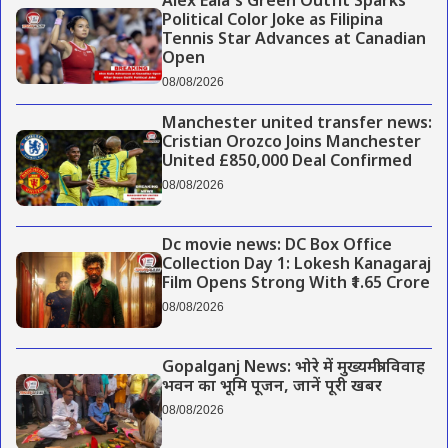
Alex Eala’s Green Outfit Sparks
Political Color Joke as Filipina
Tennis Star Advances at Canadian
Open
08/08/2026
Manchester united transfer news:
Cristian Orozco Joins Manchester
United £850,000 Deal Confirmed
08/08/2026
Dc movie news: DC Box Office
Collection Day 1: Lokesh Kanagaraj
Film Opens Strong With ₹1.65 Crore
08/08/2026
Gopalganj News: भोरे में मुख्यमंत्री विवाह
भवन का भूमि पूजन, जानें पूरी खबर
08/08/2026