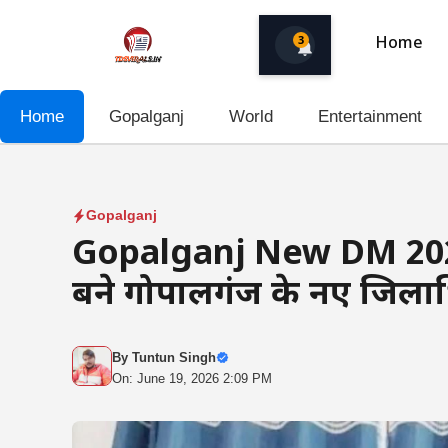
Skip
to
3
Home
content
Home
Gopalganj
World
Entertainment
Gopalganj
Gopalganj New DM 20
बने गोपालगंज के नए जिलाधि
By
Tuntun Singh
On: June 19, 2026 2:09 PM