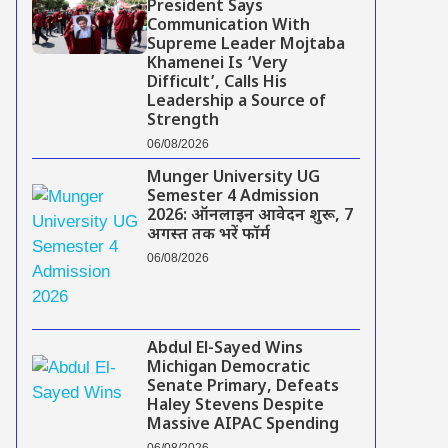
President Says
Communication With
Supreme Leader Mojtaba
Khamenei Is ‘Very
Difficult’, Calls His
Leadership a Source of
Strength
06/08/2026
Munger University UG
Semester 4 Admission
2026: ऑनलाइन आवेदन शुरू, 7
अगस्त तक भरें फॉर्म
06/08/2026
Abdul El-Sayed Wins
Michigan Democratic
Senate Primary, Defeats
Haley Stevens Despite
Massive AIPAC Spending
06/08/2026