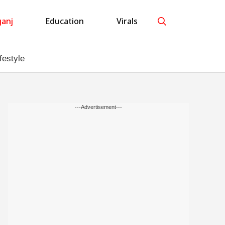
anj
Education
Virals
festyle
---Advertisement---