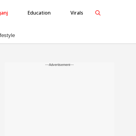
anj
Education
Virals
festyle
---Advertisement---