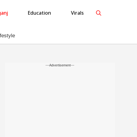
anj
Education
Virals
festyle
---Advertisement---