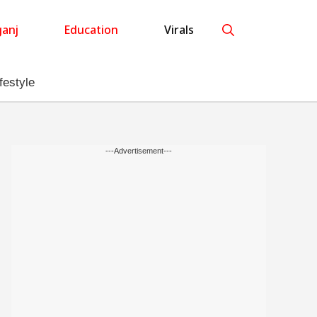
anj
Education
Virals
festyle
---Advertisement---