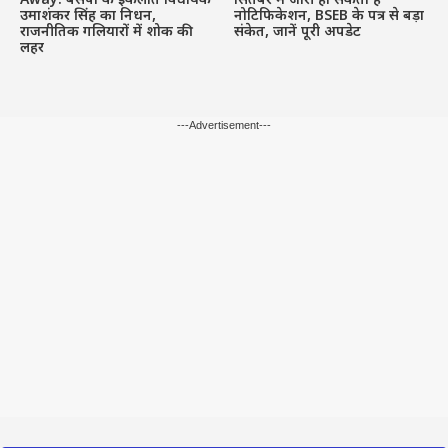
Away: बसपा के इकलौते विधायक
सितंबर में जारी हो सकता है
उमाशंकर सिंह का निधन,
नोटिफिकेशन, BSEB के पत्र से बड़ा
राजनीतिक गलियारों में शोक की
संकेत, जानें पूरी अपडेट
लहर
---Advertisement---