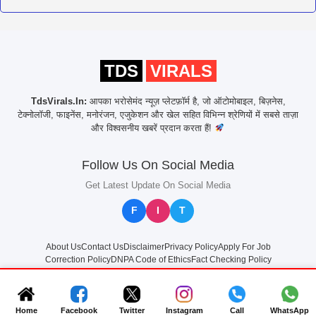
TDS
VIRALS
TdsVirals.In:
आपका भरोसेमंद न्यूज़ प्लेटफ़ॉर्म है, जो ऑटोमोबाइल, बिज़नेस,
टेक्नोलॉजी, फाइनेंस, मनोरंजन, एजुकेशन और खेल सहित विभिन्न श्रेणियों में सबसे ताज़ा
और विश्वसनीय खबरें प्रदान करता हैं!
Follow Us On Social Media
Get Latest Update On Social Media
F
I
T
About Us
Contact Us
Disclaimer
Privacy Policy
Apply For Job
Correction Policy
DNPA Code of Ethics
Fact Checking Policy
© 2025
TdsVirals.In
All rights reserved
Home
Facebook
Twitter
Instagram
Call
WhatsApp