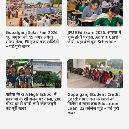
Gopalganj Solar Fair 2026:
JPU BEd Exam 2026: अगस्त मे
10 अगस्त को 15 जगह लगेगा
शुरू होगी परीक्षा, Admit Card
सोलर मेला, ₹78 हजार तक सब्सिडी
जारी; यहां देखें पूरा Schedule
– पढ़े पूरी खबर
कटेया के G A High School में
Gopalganj Student Credit
छात्राओं के शौचालय पर ताला, 200
Card: गोपालगंज के छात्रों को
मीटर दूर से पानी लाने की मजबूरी –
मिलेगा ₹4 लाख तक Education
पढ़े पूरी खबर
Loan, 22 कॉलेज जुड़े – पढ़े पूरी
खबर