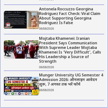
Antonela Roccuzzo Georgina
Rodriguez Fact Check: Viral Claim
About Supporting Georgina
Rodriguez Is False
06/08/2026
Mojtaba Khamenei: Iranian
President Says Communication
With Supreme Leader Mojtaba
Khamenei Is ‘Very Difficult’, Calls
His Leadership a Source of
Strength
06/08/2026
Munger University UG Semester 4
Admission 2026: ऑनलाइन आवेदन
शुरू, 7 अगस्त तक भरें फॉर्म
06/08/2026