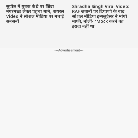
सुपौल में युवक कंधे पर जिंदा
Shradha Singh Viral Video:
मगरमच्छ लेकर पहुंचा थाने, वायरल
RAF जवानों पर टिप्पणी के बाद
Video ने सोशल मीडिया पर मचाई
सोशल मीडिया इन्फ्लुएंसर ने मांगी
सनसनी
माफी, बोलीं- ‘Mock करने का
इरादा नहीं था’
---Advertisement---