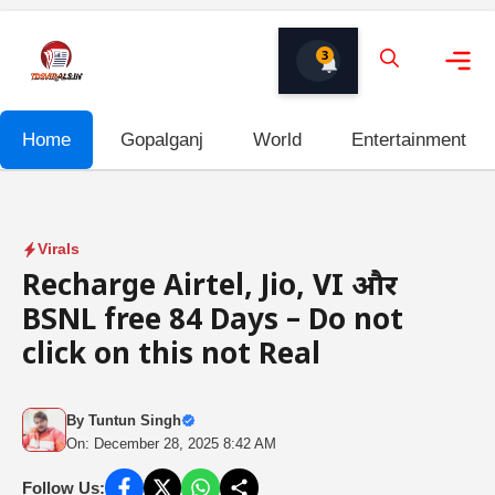
Skip
to
3
content
Me
Home
Gopalganj
World
Entertainment
Virals
Recharge Airtel, Jio, VI और
BSNL free 84 Days – Do not
click on this not Real
By
Tuntun Singh
On: December 28, 2025 8:42 AM
Follow Us: