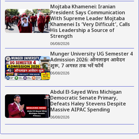
Mojtaba Khamenei: Iranian
President Says Communication
With Supreme Leader Mojtaba
Khamenei Is ‘Very Difficult’, Calls
His Leadership a Source of
Strength
06/08/2026
Munger University UG Semester 4
Admission 2026: ऑनलाइन आवेदन
शुरू, 7 अगस्त तक भरें फॉर्म
06/08/2026
Abdul El-Sayed Wins Michigan
Democratic Senate Primary,
Defeats Haley Stevens Despite
Massive AIPAC Spending
06/08/2026