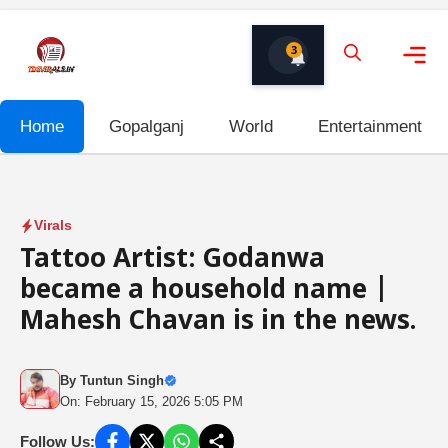
Skip
to
3
content
Me
Home
Gopalganj
World
Entertainment
Virals
Tattoo Artist: Godanwa
became a household name |
Mahesh Chavan is in the news.
By
Tuntun Singh
On: February 15, 2026 5:05 PM
Follow Us: