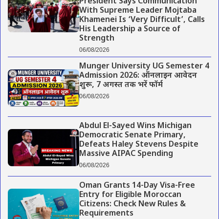
President Says Communication
With Supreme Leader Mojtaba
Khamenei Is ‘Very Difficult’, Calls
His Leadership a Source of
Strength
06/08/2026
Munger University UG Semester 4
Admission 2026: ऑनलाइन आवेदन
शुरू, 7 अगस्त तक भरें फॉर्म
06/08/2026
Abdul El-Sayed Wins Michigan
Democratic Senate Primary,
Defeats Haley Stevens Despite
Massive AIPAC Spending
06/08/2026
Oman Grants 14-Day Visa-Free
Entry for Eligible Moroccan
Citizens: Check New Rules &
Requirements