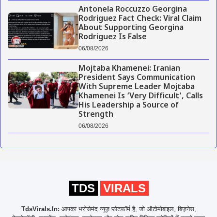
Antonela Roccuzzo Georgina
Rodriguez Fact Check: Viral Claim
About Supporting Georgina
Rodriguez Is False
06/08/2026
Mojtaba Khamenei: Iranian
President Says Communication
With Supreme Leader Mojtaba
Khamenei Is ‘Very Difficult’, Calls
His Leadership a Source of
Strength
06/08/2026
TDS
VIRALS
TdsVirals.In:
आपका भरोसेमंद न्यूज़ प्लेटफ़ॉर्म है, जो ऑटोमोबाइल, बिज़नेस,